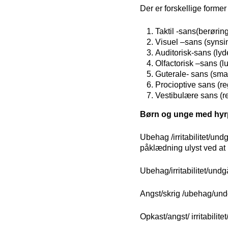
Der er forskellige former
Taktil -sans(berørin
Visuel –sans (synsi
Auditorisk-sans (lyd
Olfactorisk –sans (l
Guterale- sans (sm
Procioptive sans (re
Vestibulære sans (r
Børn og unge med hyrpe
Ubehag /irritabilitet/un
påklædning ulyst ved at 
Ubehag/irritabilitet/un
Angst/skrig /ubehag/un
Opkast/angst/ irritabili