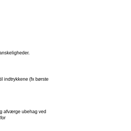
anskeligheder.
 indtrykkene (fx børste
p og afværge ubehag ved
for