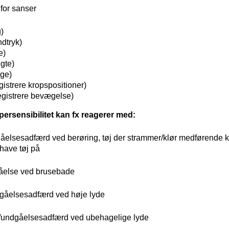
 for sanser
g)
ndtryk)
e)
ugte)
age)
gistrere kropspositioner)
egistrere bevægelse)
rsensibilitet kan fx reagerer med:
dgåelsesadfærd ved berøring, tøj der strammer/klør medførende k
have tøj på
dgåelse ved brusebade
dgåelsesadfærd ved høje lyde
tet/undgåelsesadfærd ved ubehagelige lyde