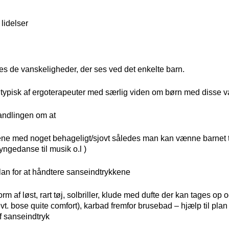
lidelser
tes de vanskeligheder, der ses ved det enkelte barn.
typisk af ergoterapeuter med særlig viden om børn med disse v
andlingen om at
ne med noget behageligt/sjovt således man kan vænne barnet til
ngedanse til musik o.l )
plan for at håndtere sanseindtrykkene
rm af løst, rart tøj, solbriller, klude med dufte der kan tages o
t. bose quite comfort), karbad fremfor brusebad – hjælp til plan 
 sanseindtryk