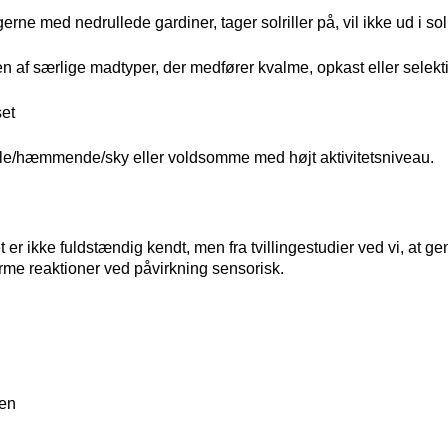
rne med nedrullede gardiner, tager solriller på, vil ikke ud i sol
 af særlige madtyper, der medfører kvalme, opkast eller selekt
set
lle/hæmmende/sky eller voldsomme med højt aktivitetsniveau.
t er ikke fuldstændig kendt, men fra tvillingestudier ved vi, at gen
rme reaktioner ved påvirkning sensorisk.
ten