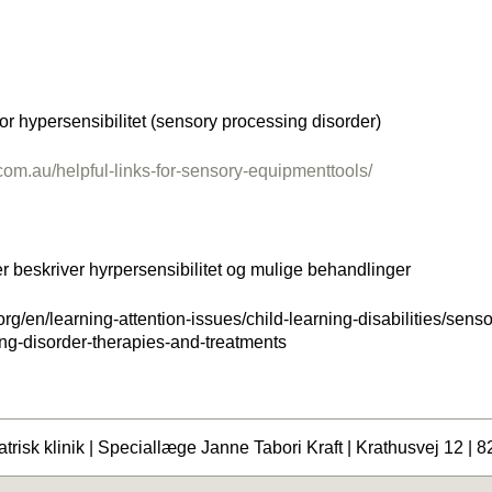
r hypersensibilitet (sensory processing disorder)
com.au/helpful-links-for-sensory-equipmenttools/
r beskriver hyrpersensibilitet og mulige behandlinger
rg/en/learning-attention-issues/child-learning-disabilities/sens
ng-disorder-therapies-and-treatments
trisk klinik | Speciallæge Janne Tabori Kraft | Krathusvej 12 | 