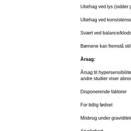
Ubehag ved lys (sidder ge
Ubehag ved konsistensen
Svært ved balance/klod
Børnene kan fremstå sti
Årsag:
Årsag til hypersensibilite
andre studier viser abno
Disponerende faktorer
For tidlig fødsel
Misbrug under gravidite